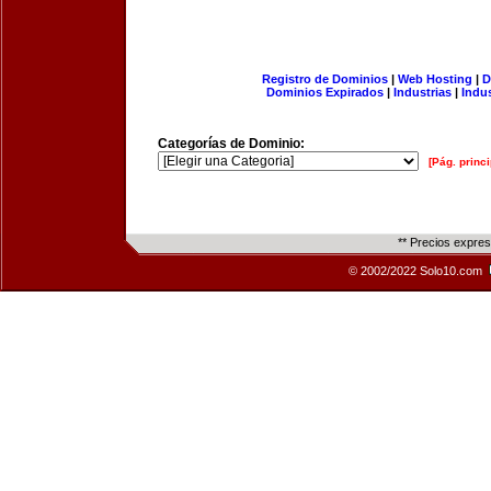
Registro de Dominios
|
Web Hosting
|
D
Dominios Expirados
|
Industrias
|
Indu
Categorías de Dominio:
[Pág. princi
** Precios expre
© 2002/2022 Solo10.com