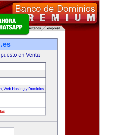
.es
 puesto en Venta
on
,
Web Hosting y Dominios
tas