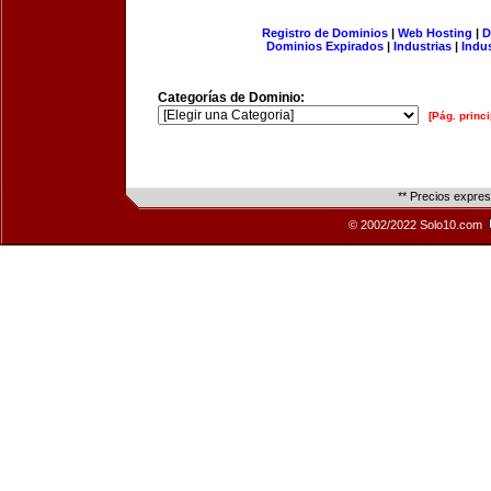
Registro de Dominios
|
Web Hosting
|
D
Dominios Expirados
|
Industrias
|
Indu
Categorías de Dominio:
[Pág. princi
** Precios expre
© 2002/2022 Solo10.com