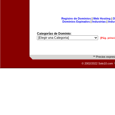
Registro de Dominios
|
Web Hosting
|
D
Dominios Expirados
|
Industrias
|
Indu
Categorías de Dominio:
[Pág. princi
** Precios expre
© 2002/2022 Solo10.com