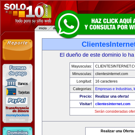
ClientesIntern
El dueño de este dominio lo ha
Mayusculas:
CLIENTESINTERNET.
Minusculas:
clientesinternet.com
Longitud:
16 caracteres
Categorias:
Empresas e Industrias
,
I
Precio:
Realizar una oferta!
Visitar!
clientesinternet.com
Serán consideradas ofer
Realizar una Oferta