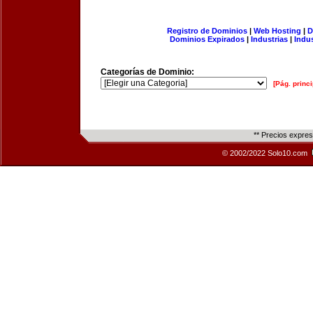
Registro de Dominios
|
Web Hosting
|
D
Dominios Expirados
|
Industrias
|
Indu
Categorías de Dominio:
[Pág. princi
** Precios expre
© 2002/2022 Solo10.com