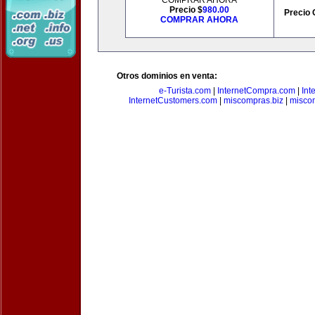
COMPRAR AHORA
Precio $
980.00
Precio 
COMPRAR AHORA
Otros dominios en venta:
e-Turista.com
|
InternetCompra.com
|
Int
InternetCustomers.com
|
miscompras.biz
|
misco