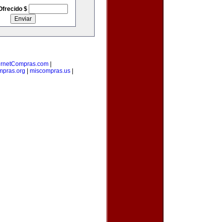
Ofrecido $
ernetCompras.com
|
mpras.org
|
miscompras.us
|