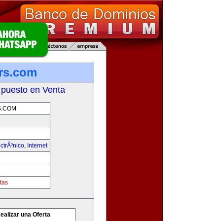
rs.com
 puesto en Venta
S.COM
ctrÃ³nico
,
Internet
tas
ealizar una Oferta