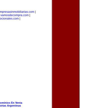
mpresasinmobiliarias.com
|
|
vamosdecompra.com
|
ocionales.com
|
ominios En Venta
strias Argentinas