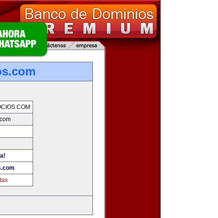
os.com
CIOS.COM
.com
a!
s.com
tas