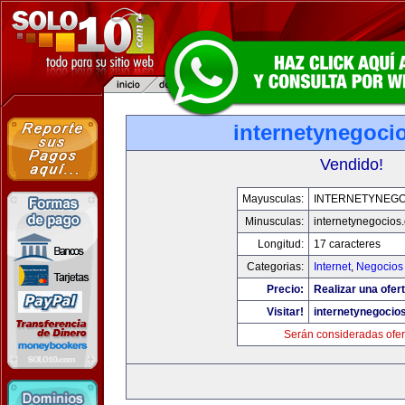
internetynegoci
Vendido!
Mayusculas:
INTERNETYNEGO
Minusculas:
internetynegocios
Longitud:
17 caracteres
Categorias:
Internet
,
Negocios
Precio:
Realizar una ofert
Visitar!
internetynegocio
Serán consideradas ofer