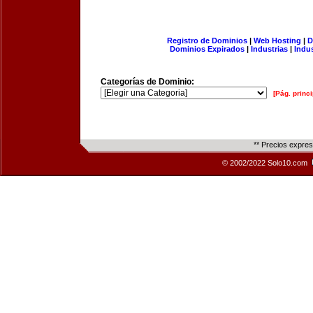
Registro de Dominios
|
Web Hosting
|
D
Dominios Expirados
|
Industrias
|
Indu
Categorías de Dominio:
[Pág. princi
** Precios expre
© 2002/2022 Solo10.com