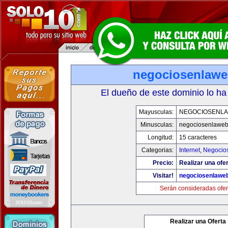
negociosenlaw
El dueño de este dominio lo ha
Mayusculas:
NEGOCIOSENL
Minusculas:
negociosenlawe
Longitud:
15 caracteres
Categorias:
Internet
,
Negocio
Precio:
Realizar una ofer
Visitar!
negociosenlawe
Serán consideradas ofer
Realizar una Oferta