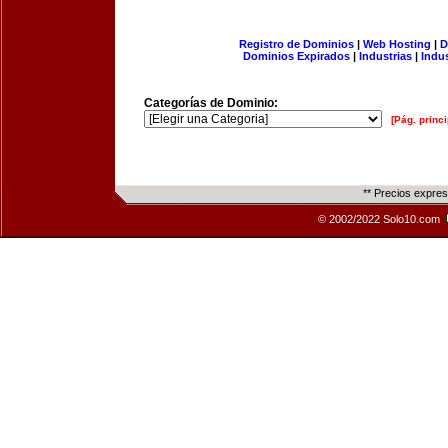
Registro de Dominios
|
Web Hosting
|
D
Dominios Expirados
|
Industrias
|
Indu
Categorías de Dominio:
[Pág. princi
** Precios expre
© 2002/2022 Solo10.com