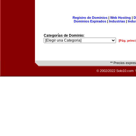
Registro de Dominios
|
Web Hosting
|
D
Dominios Expirados
|
Industrias
|
Indu
Categorías de Dominio:
[Pág. princi
** Precios expre
© 2002/2022 Solo10.com