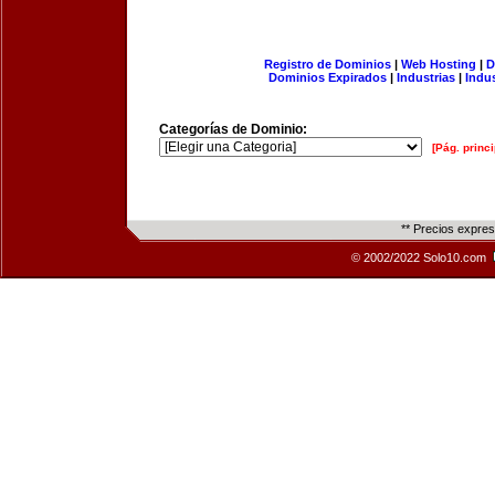
Registro de Dominios
|
Web Hosting
|
D
Dominios Expirados
|
Industrias
|
Indu
Categorías de Dominio:
[Pág. princi
** Precios expre
© 2002/2022 Solo10.com