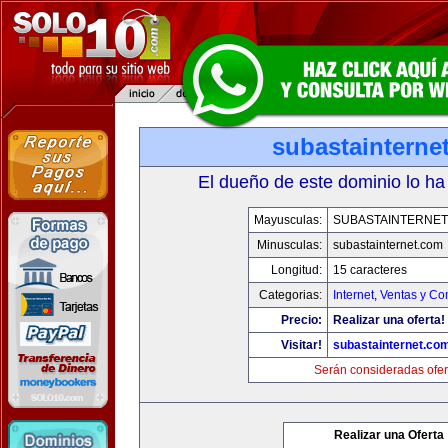
subastainterne
El dueño de este dominio lo ha
Mayusculas:
SUBASTAINTERNET
Minusculas:
subastainternet.com
Longitud:
15 caracteres
Categorias:
Internet
,
Ventas y Co
Precio:
Realizar una oferta!
Visitar!
subastainternet.co
Serán consideradas ofer
Realizar una Oferta