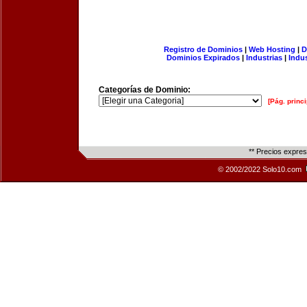
Registro de Dominios
|
Web Hosting
|
D
Dominios Expirados
|
Industrias
|
Indu
Categorías de Dominio:
[Pág. princi
** Precios expre
© 2002/2022 Solo10.com