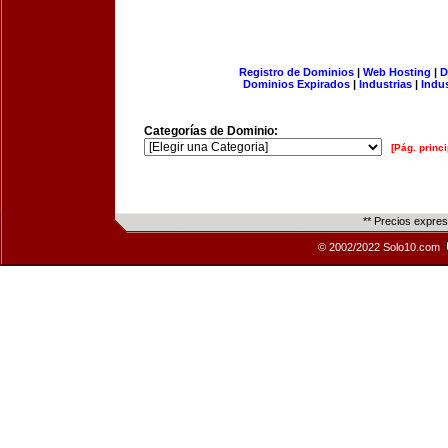
Registro de Dominios
|
Web Hosting
|
D
Dominios Expirados
|
Industrias
|
Indu
Categorías de Dominio:
[Pág. princi
** Precios expre
© 2002/2022 Solo10.com