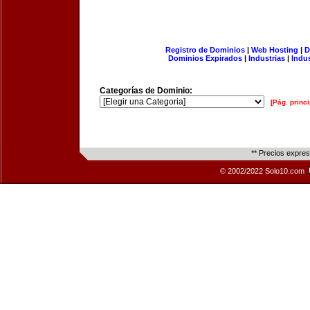
Registro de Dominios
|
Web Hosting
|
D
Dominios Expirados
|
Industrias
|
Indu
Categorías de Dominio:
[Pág. princi
** Precios expre
© 2002/2022 Solo10.com