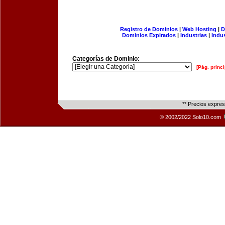
Registro de Dominios
|
Web Hosting
|
D
Dominios Expirados
|
Industrias
|
Indu
Categorías de Dominio:
[Pág. princi
** Precios expre
© 2002/2022 Solo10.com