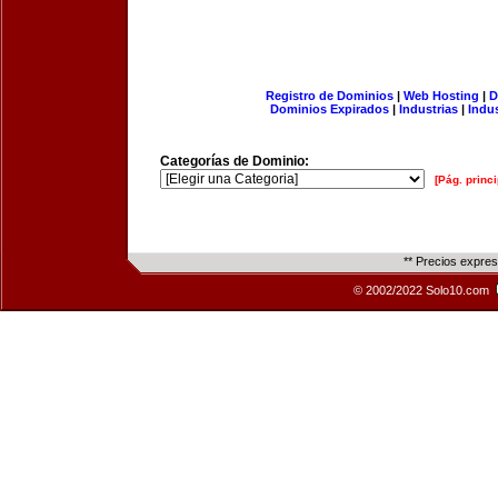
Registro de Dominios
|
Web Hosting
|
D
Dominios Expirados
|
Industrias
|
Indu
Categorías de Dominio:
[Pág. princi
** Precios expre
© 2002/2022 Solo10.com