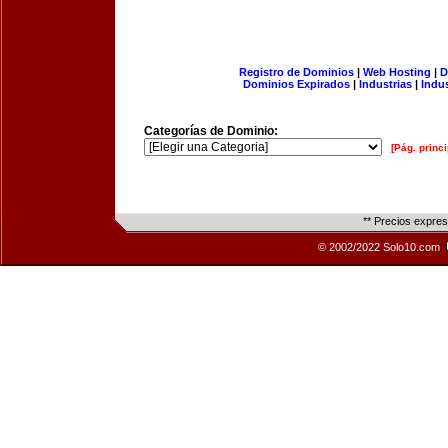
Registro de Dominios
|
Web Hosting
|
D
Dominios Expirados
|
Industrias
|
Indu
Categorías de Dominio:
[Pág. princi
** Precios expre
© 2002/2022 Solo10.com