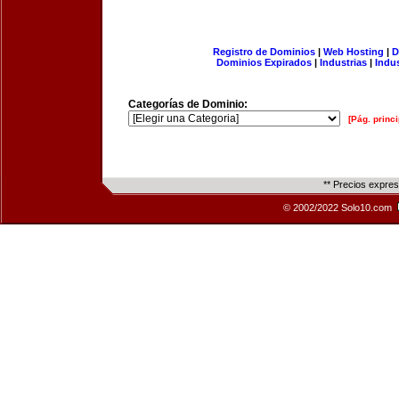
Registro de Dominios
|
Web Hosting
|
D
Dominios Expirados
|
Industrias
|
Indu
Categorías de Dominio:
[Pág. princi
** Precios expre
© 2002/2022 Solo10.com