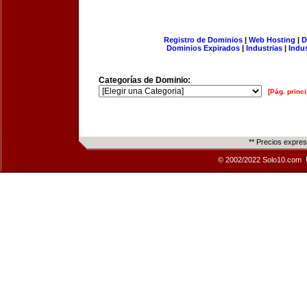
Registro de Dominios
|
Web Hosting
|
D
Dominios Expirados
|
Industrias
|
Indu
Categorías de Dominio:
[Pág. princi
** Precios expre
© 2002/2022 Solo10.com