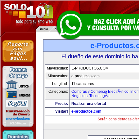
e-Productos.
El dueño de este dominio lo ha
Mayusculas:
E-PRODUCTOS.COM
Minusculas:
e-productos.com
Longitud:
11 caracteres
Categorias:
Compras y Comercio ElectrÃ³nico
,
Info
Negocios
,
TecnologÃ­a
Precio:
Realizar una oferta!
Visitar!
e-productos.com
Serán consideradas ofer