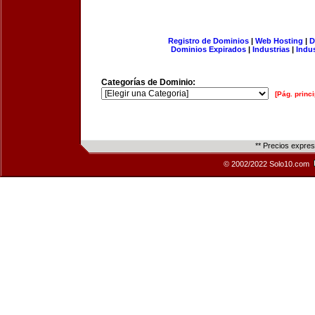
Registro de Dominios
|
Web Hosting
|
D
Dominios Expirados
|
Industrias
|
Indu
Categorías de Dominio:
[Pág. princi
** Precios expre
© 2002/2022 Solo10.com