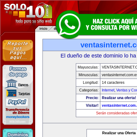
ventasinternet.
El dueño de este dominio lo ha
Mayusculas:
VENTASINTERNET.
Minusculas:
ventasinternet.com.e
Longitud:
14 caracteres
Categorias:
Internet
,
Ventas y Co
Precio:
Realizar una oferta!
Visitar!
ventasinternet.com
Serán consideradas ofer
Realizar una Oferta