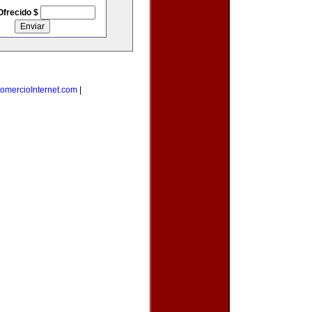
Ofrecido $
omercioInternet.com
|