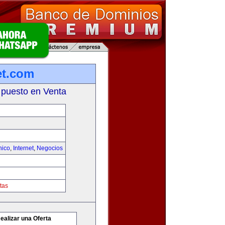
et.com
 puesto en Venta
nico
,
Internet
,
Negocios
tas
ealizar una Oferta