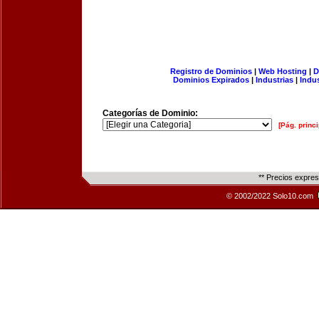
Registro de Dominios
|
Web Hosting
|
D
Dominios Expirados
|
Industrias
|
Indu
Categorías de Dominio:
[Pág. princi
** Precios expre
© 2002/2022 Solo10.com