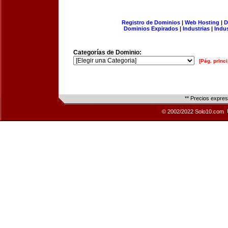
Registro de Dominios
|
Web Hosting
|
D
Dominios Expirados
|
Industrias
|
Indu
Categorías de Dominio:
[Pág. princi
** Precios expre
© 2002/2022 Solo10.com