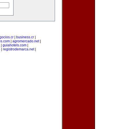
gocios.cr
|
business.cr
|
es.com
|
agromercado.net
|
|
guiahotels.com
|
m
|
registrodemarca.net
|