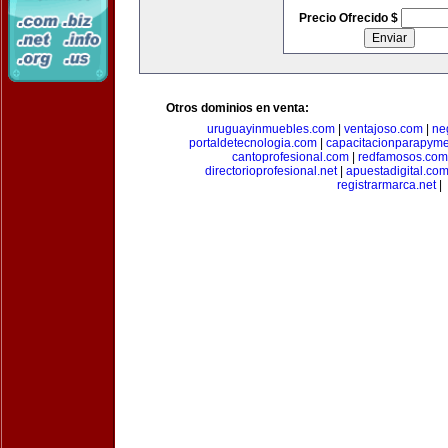
Precio Ofrecido $
Otros dominios en venta:
uruguayinmuebles.com
|
ventajoso.com
|
ne
portaldetecnologia.com
|
capacitacionparapym
cantoprofesional.com
|
redfamosos.com
directorioprofesional.net
|
apuestadigital.co
registrarmarca.net
|