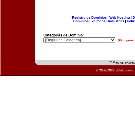
Registro de Dominios
|
Web Hosting
|
D
Dominios Expirados
|
Industrias
|
Indu
Categorías de Dominio:
[Pág. princi
** Precios expre
© 2002/2022 Solo10.com