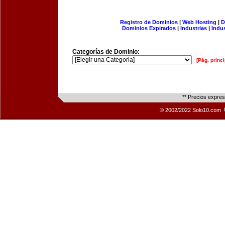
Registro de Dominios
|
Web Hosting
|
D
Dominios Expirados
|
Industrias
|
Indu
Categorías de Dominio:
[Pág. princi
** Precios expre
© 2002/2022 Solo10.com