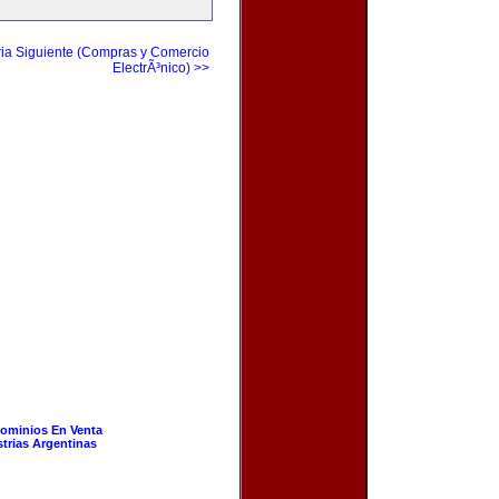
ia Siguiente (Compras y Comercio
ElectrÃ³nico) >>
ominios En Venta
strias Argentinas